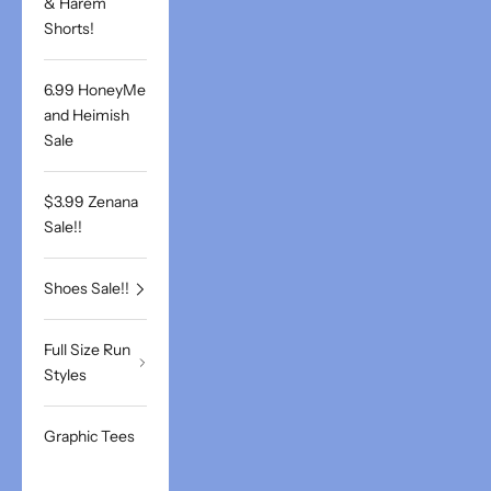
& Harem
Shorts!
6.99 HoneyMe
and Heimish
Sale
$3.99 Zenana
Sale!!
Shoes Sale!!
Full Size Run
Styles
Graphic Tees