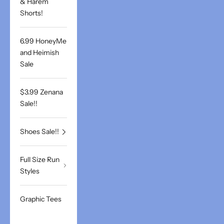
& Harem
Shorts!
6.99 HoneyMe
and Heimish
Sale
$3.99 Zenana
Sale!!
Shoes Sale!!
Full Size Run
Styles
Graphic Tees