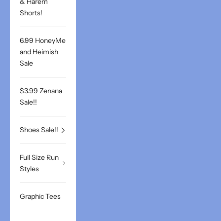
& Harem
Shorts!
6.99 HoneyMe
and Heimish
Sale
$3.99 Zenana
Sale!!
Shoes Sale!!
Full Size Run
Styles
Graphic Tees