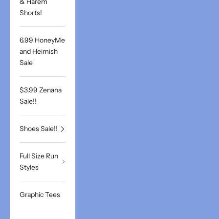
& Harem
Shorts!
6.99 HoneyMe
and Heimish
Sale
$3.99 Zenana
Sale!!
Shoes Sale!!
Full Size Run
Styles
Graphic Tees